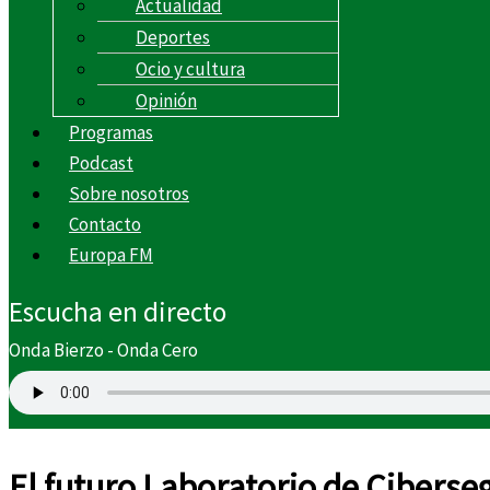
Actualidad
Deportes
Ocio y cultura
Opinión
Programas
Podcast
Sobre nosotros
Contacto
Europa FM
Escucha en directo
Onda Bierzo - Onda Cero
El futuro Laboratorio de Ciberseg