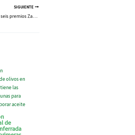
SIGUIENTE
El Bierzo «cosecha» seis premios Zarcillo a los mejores vinos
ón
l de
onferrada
 primeras