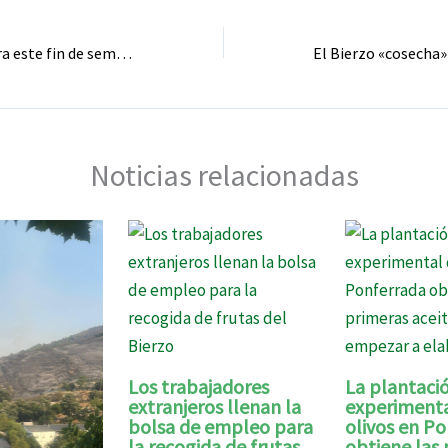
Templarium celebra este fin de semana su Noche Blanca
Noticias relacionadas
Los trabajadores
La plantaci
extranjeros llenan la
experimenta
bolsa de empleo para
olivos en P
la recogida de frutas
obtiene las