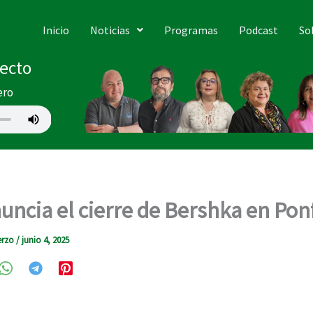
Inicio
Noticias
Programas
Podcast
So
recto
ero
nuncia el cierre de Bershka en Pon
erzo
/
junio 4, 2025