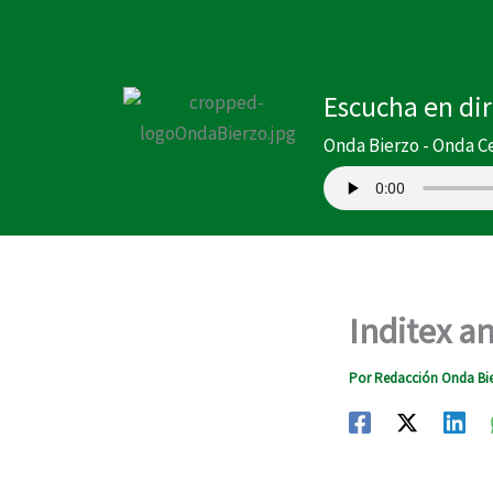
Ir
al
contenido
Escucha en di
Onda Bierzo - Onda C
Inditex a
Por
Redacción Onda Bi