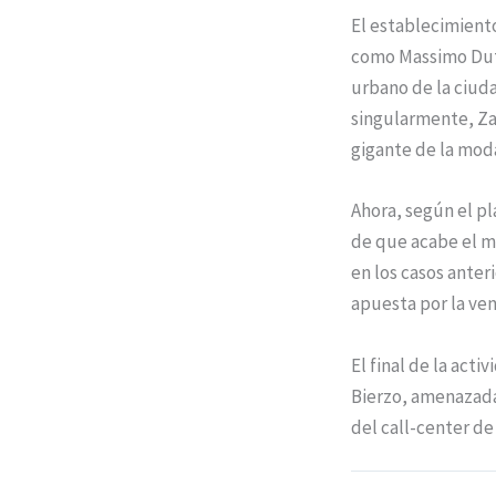
El establecimient
como Massimo Dutti
urbano de la ciuda
singularmente, Zar
gigante de la mod
Ahora, según el pl
de que acabe el me
en los casos anter
apuesta por la ven
El final de la act
Bierzo, amenazada
del call-center d