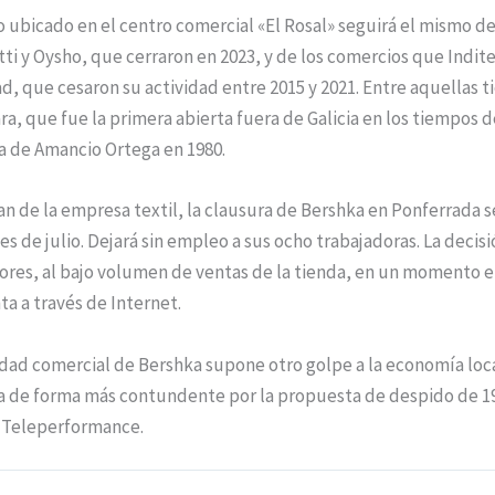
o ubicado en el centro comercial «El Rosal» seguirá el mismo d
 y Oysho, que cerraron en 2023, y de los comercios que Indite
d, que cesaron su actividad entre 2015 y 2021. Entre aquellas t
a, que fue la primera abierta fuera de Galicia en los tiempos d
a de Amancio Ortega en 1980.
an de la empresa textil, la clausura de Bershka en Ponferrada s
s de julio. Dejará sin empleo a sus ocho trabajadoras. La deci
iores, al bajo volumen de ventas de la tienda, en un momento e
ta a través de Internet.
ividad comercial de Bershka supone otro golpe a la economía loca
 de forma más contundente por la propuesta de despido de 1
e Teleperformance.