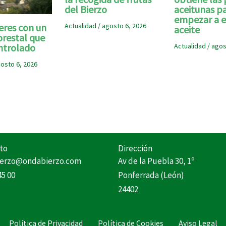
del Bierzo
aceitunas p
empezar a e
eres con un
Actualidad
/
agosto 6, 2026
aceite
orestal que
ntrolado
Actualidad
/
agos
osto 6, 2026
to
Dirección
erzo@ondabierzo.com
Av de la Puebla 30, 1º
45 00
Ponferrada (León)
24402
Política de Privacidad
Política de Cookies
Aviso Legal