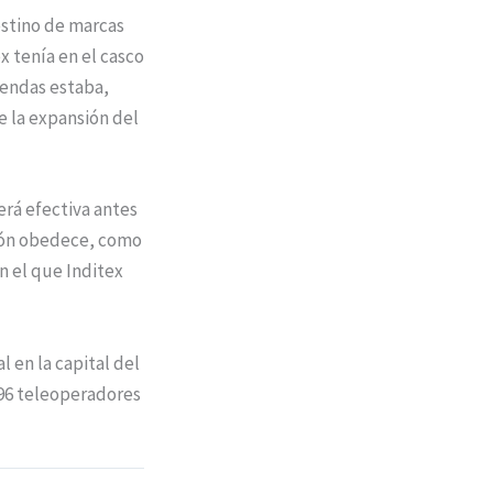
estino de marcas
x tenía en el casco
iendas estaba,
e la expansión del
erá efectiva antes
sión obedece, como
n el que Inditex
l en la capital del
96 teleoperadores