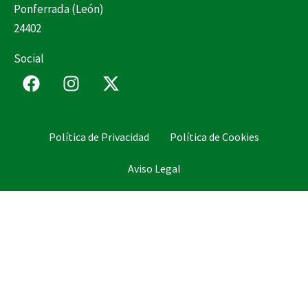
Ponferrada (León)
24402
Social
F
I
X
a
n
-
c
s
t
e
t
w
Política de Privacidad
Política de Cookies
b
a
i
o
g
t
Aviso Legal
o
r
t
k
a
e
m
r