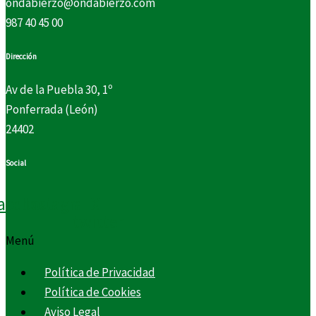
ondabierzo@ondabierzo.com
987 40 45 00
Dirección
Av de la Puebla 30, 1º
Ponferrada (León)
24402
Social
acebook
Instagram
X-
twitter
Menú
Política de Privacidad
Política de Cookies
Aviso Legal