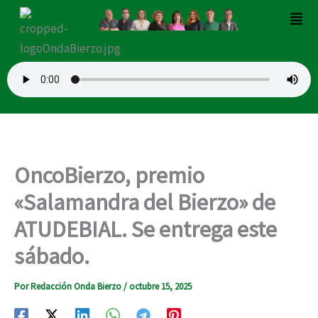
Ir
Men
al
contenido
OncoBierzo, premio
«Salamandra del Bierzo» de
ATUDEBIAL. Se entrega este
sábado.
Por
Redacción Onda Bierzo
/
octubre 15, 2025