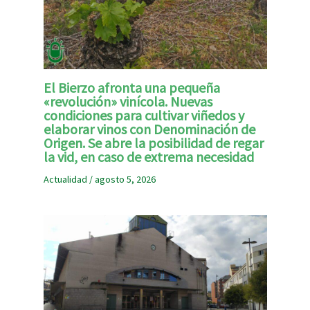
El Bierzo afronta una pequeña
«revolución» vinícola. Nuevas
condiciones para cultivar viñedos y
elaborar vinos con Denominación de
Origen. Se abre la posibilidad de regar
la vid, en caso de extrema necesidad
Actualidad
/
agosto 5, 2026