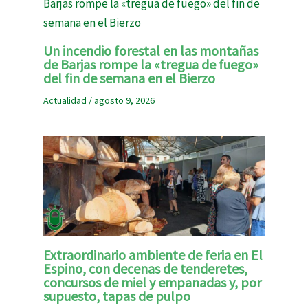
Un incendio forestal en las montañas
de Barjas rompe la «tregua de fuego»
del fin de semana en el Bierzo
Actualidad
/
agosto 9, 2026
Extraordinario ambiente de feria en El
Espino, con decenas de tenderetes,
concursos de miel y empanadas y, por
supuesto, tapas de pulpo