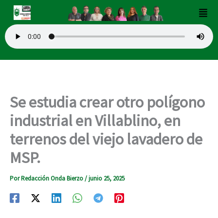
Ir
Men
al
contenido
Se estudia crear otro polígono
industrial en Villablino, en
terrenos del viejo lavadero de
MSP.
Por
Redacción Onda Bierzo
/
junio 25, 2025