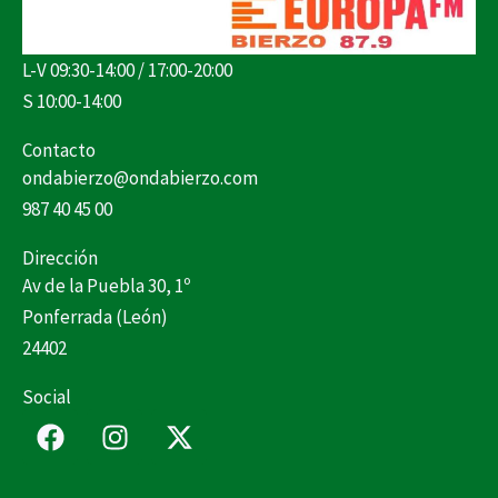
L-V 09:30-14:00 / 17:00-20:00
S 10:00-14:00
Contacto
ondabierzo@ondabierzo.com
987 40 45 00
Dirección
Av de la Puebla 30, 1º
Ponferrada (León)
24402
Social
F
I
X
a
n
-
c
s
t