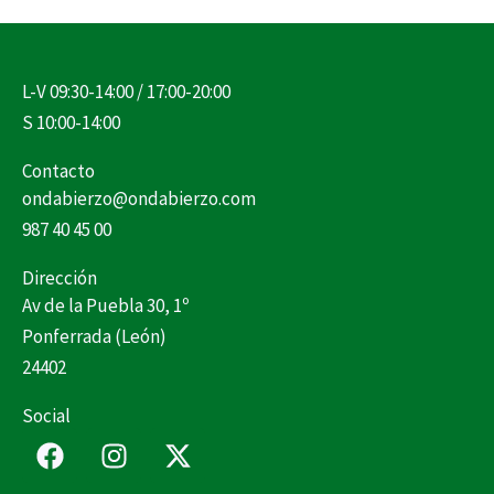
L-V 09:30-14:00 / 17:00-20:00
S 10:00-14:00
Contacto
ondabierzo@ondabierzo.com
987 40 45 00
Dirección
Av de la Puebla 30, 1º
Ponferrada (León)
24402
Social
F
I
X
a
n
-