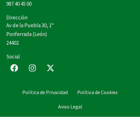
987 40 45 00
Dirección
Av de la Puebla 30, 1º
Ponferrada (León)
24402
Social
F
I
X
a
n
-
c
s
t
e
t
w
Política de Privacidad
Política de Cookies
b
a
i
o
g
t
Aviso Legal
o
r
t
k
a
e
m
r