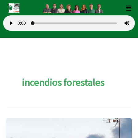
Ir
Men
al
contenido
incendios forestales